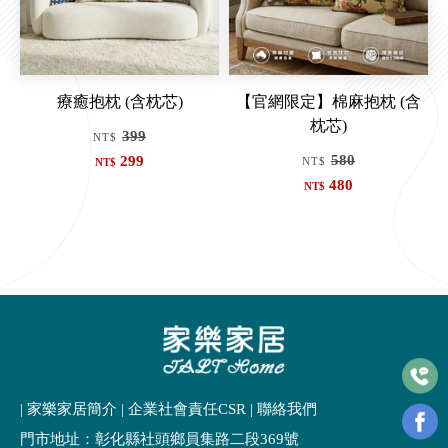
療癒抱枕 (含枕芯)
【官網限定】棉麻抱枕 (含
枕芯)
399
NT$
580
299
NT$
NT$
480
NT$
| 家樂家居簡介
|
企業社會責任CSR
|
聯絡我們
門市地址：彰化縣社頭鄉員集路二段369號