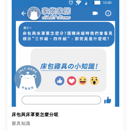
床包與床罩要怎麼分呢
寢具知識