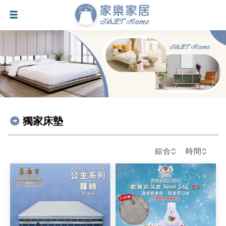
獨家床墊
綜合
時間
會員輸入折扣碼可減$30元
會員滿15000元可享5折