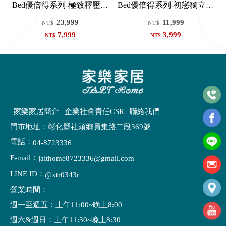
Bed優倍得系列-極致釋壓五
Bed優倍得系列-初戀獨立筒
段式獨立筒床墊
床墊
23,999
11,999
NT$
NT$
7,999
3,999
NT$
NT$
| 家樂家居簡介
|
企業社會責任CSR
|
聯絡我們
門市地址：彰化縣社頭鄉員集路二段369號
電話：
04-8723336
E-mail：
jalthome8723336@gmail.com
LINE ID：
@xtr0343r
營業時間：
週一至週五：上午11:00~晚上8:00
週六&週日：上午11:30~晚上8:30